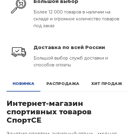
Большой выбор
Ролики для п
Более 12 000 товаров в наличии на
складе и огромное количество товаров
под заказ
Упоры для о
Доставка по всей России
Утяжелители
Большой выбор служб доставки и
способов оплаты
Эспандеры и 
НОВИНКА
РАСПРОДАЖА
ХИТ ПРОДАЖ
Аксессуары д
йоги
Интернет-магазин
спортивных товаров
Медболы
СпортСЕ
Пояса тяжело
Занятия спортом, активный отдых – модная