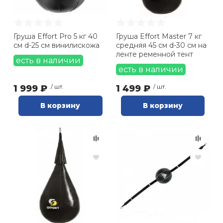
Ролики для п
Груша Effort Pro 5 кг 40
Груша Effort Master 7 кг
см d-25 см винилискожа
средняя 45 см d-30 см на
Упоры для о
ленте ременной тент
есть в наличии
есть в наличии
Утяжелители
1 999 ₽
/ шт.
1 499 ₽
/ шт.
В корзину
В корзину
Эспандеры и 
Аксессуары д
йоги
Медболы
Пояса тяжело