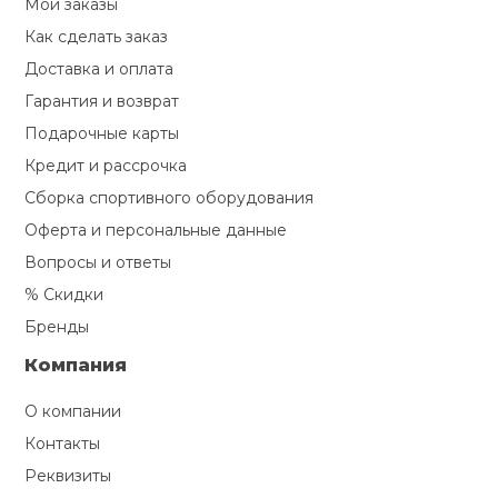
Мои заказы
Туристическая
й спорт
Барбекю
Как сделать заказ
Скамьи
Обувь для ед
Ремни
Бутылки для 
Доставка и оплата
ивные игры
Гарантия и возврат
Флокированны
Стойки под ш
Тренировочно
подушки
Шорты
Весы
Подарочные карты
ивные комплексы и
рамы
кие стенки
Кредит и рассрочка
Шлемы боксе
Фонари
Штаны, Брюки
Гантели
Сборка спортивного оборудования
Машины Смит
ы, сувениры
Оферта и персональные данные
Вопросы и ответы
Спарринговые
Холодильник
Гимнастическ
Гири
дование для
Кроссоверы
% Скидки
сооружений
Бренды
Футы
Одежда для 
Грифы и штан
Подставки
кий и тренерский
Компания
тарь
Блины
О компании
ты и защита
Контакты
Лямки, петли,
Реквизиты
жное оборудование