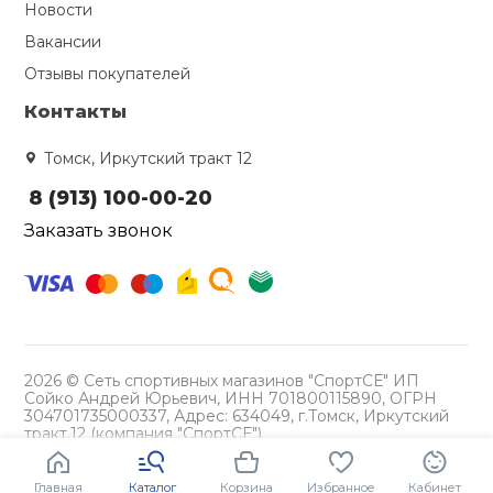
Новости
Вакансии
Ролики для п
Отзывы покупателей
Упоры для о
Контакты
Томск, Иркутский тракт 12
Утяжелители
8 (913) 100-00-20
Заказать звонок
Эспандеры и 
Аксессуары д
йоги
2026 © Сеть спортивных магазинов "СпортСЕ" ИП
Сойко Андрей Юрьевич, ИНН 701800115890, ОГРН
Медболы
304701735000337, Адрес: 634049, г.Томск, Иркутский
тракт,12 (компания "СпортСЕ")
Политика конфиденциальности
Пояса тяжело
Главная
Каталог
Корзина
Избранное
Кабинет