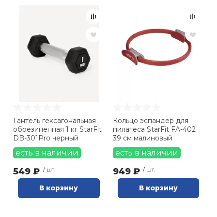
Гантель гексагональная
Кольцо эспандер для
обрезиненная 1 кг StarFit
пилатеса StarFit FA-402
DB-301Pro черный
39 см малиновый
есть в наличии
есть в наличии
549 ₽
/ шт.
949 ₽
/ шт.
В корзину
В корзину