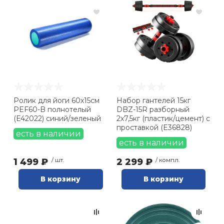
Ролик для йоги 60х15см
Набор гантелей 15кг
PEF60-B полнотелый
DBZ-15R разборный
(E42022) синий/зеленый
2х7,5кг (пластик/цемент) с
проставкой (E36828)
есть в наличии
есть в наличии
1 499 ₽
/ шт.
2 299 ₽
/ компл.
В корзину
В корзину