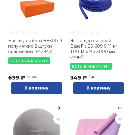
Блоки для йоги BE300-9
Эспандер силовой
полумягкие 2 штуки
BaseFit ES-609 9-11 кг
оранжевый (E42942)
TPR 13 х 9 х 3000 мм
синий
есть в наличии
есть в наличии
699 ₽
/ пар.
349 ₽
/ шт.
В корзину
В корзину