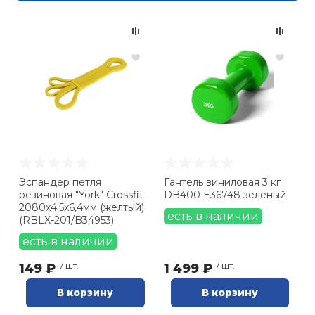
Эспандер петля
Гантель виниловая 3 кг
резиновая "York" Crossfit
DB400 E36748 зеленый
2080х4.5х6,4мм (желтый)
есть в наличии
(RBLX-201/B34953)
есть в наличии
149 ₽
/ шт.
1 499 ₽
/ шт.
В корзину
В корзину