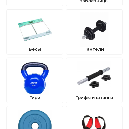
таблетницы
Silapro (
4
)
Sportex (
1
)
Ролики для п
StarFit (
55
)
Titan (
2
)
Упоры для о
Torres (
2
)
V76 (
2
)
Утяжелители
Весы
Гантели
Viking (
1
)
Well Hockey (
4
)
Эспандеры и 
Антат (
2
)
Домашние тренажеры
(
1
)
Аксессуары д
йоги
Гири
Грифы и штанги
Медболы
Пояса тяжело