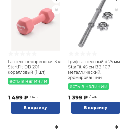
Гантель неопреновая 3 кг
Гриф гантельный d 25 мм
StartFit DB-201
StarFit 45 см BB-107
коралловый (1 шт)
металлический,
хромированный
есть в наличии
есть в наличии
1 499 ₽
/ шт.
1 399 ₽
/ шт.
В корзину
В корзину