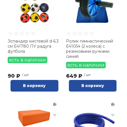
Эспандер кистевой d-6.3
Ролик гимнастический
см E41780 ПУ радуга
E41054 (2 колеса) с
футбола
резиновыми ручками
синий
есть в наличии
есть в наличии
90 ₽
/ шт.
649 ₽
/ шт.
В корзину
В корзину