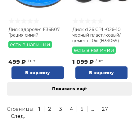
Диск здоровья E36807
Диск d 26 CPL-026-10
Грация синий
черный пластиковый/
цемент 10кг(B33069)
есть в наличии
есть в наличии
499 ₽
/ шт.
1 099 ₽
/ шт.
В корзину
В корзину
Показать ещё
Страницы:
1
2
3
4
5
...
27
След.