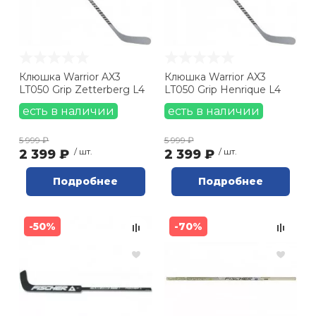
Ролики для п
Упоры для о
Клюшка Warrior AX3
Клюшка Warrior AX3
LT050 Grip Zetterberg L4
LT050 Grip Henrique L4
есть в наличии
есть в наличии
Утяжелители
5 999 ₽
5 999 ₽
2 399 ₽
/ шт.
2 399 ₽
/ шт.
Эспандеры и 
Подробнее
Подробнее
Аксессуары д
йоги
-50%
-70%
Медболы
Пояса тяжело