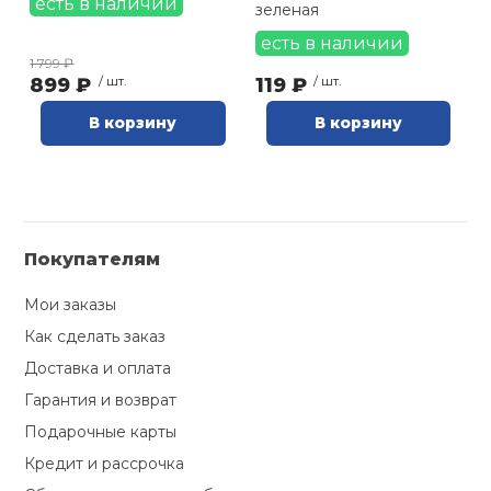
есть в наличии
зеленая
Ролики для п
есть в наличии
1 799 ₽
899 ₽
/ шт.
119 ₽
/ шт.
Упоры для о
В корзину
В корзину
Утяжелители
Эспандеры и 
Покупателям
Мои заказы
Аксессуары д
Как сделать заказ
йоги
Доставка и оплата
Гарантия и возврат
Медболы
Подарочные карты
Кредит и рассрочка
Пояса тяжело