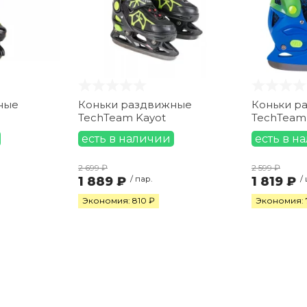
ные
Коньки раздвижные
Коньки р
TechTeam Kayot
TechTeam 
есть в наличии
есть в н
2 699 ₽
2 599 ₽
1 889 ₽
/ пар.
1 819 ₽
/
Экономия: 810 ₽
Экономия: 