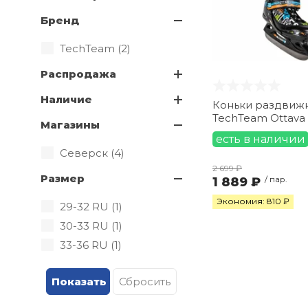
Бренд
TechTeam (
2
)
Распродажа
Наличие
Коньки раздвиж
TechTeam Ottava
Магазины
есть в наличии
Северск (
4
)
2 699 ₽
Размер
1 889 ₽
/ пар.
Экономия: 810 ₽
29-32 RU (
1
)
30-33 RU (
1
)
33-36 RU (
1
)