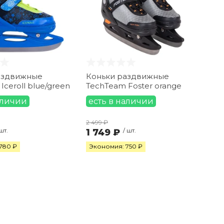
аздвижные
Коньки раздвижные
Iceroll blue/green
TechTeam Foster orange
аличии
есть в наличии
2 499 ₽
 шт.
1 749 ₽
/ шт.
780 ₽
Экономия: 750 ₽