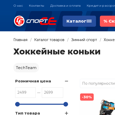
О нас
Контакты
Доставка и оплата
Кредит и рассро
Каталог
%
Ск
Главная
Каталог товаров
Зимний спорт
Хокке
Хоккейные коньки
TechTeam
Розничная цена
По популярности
-30%
Тип товара