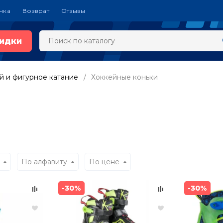
чка
Возврат
Отзывы
идки
й и фигурное катание
Хоккейные коньки
По алфавиту
По цене
-30%
-30%