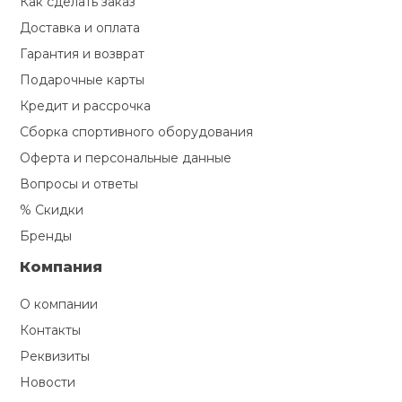
Как сделать заказ
Туристическая
й спорт
Доставка и оплата
Барбекю
Скамьи
Обувь для ед
Ремни
Бутылки для 
Гарантия и возврат
ивные игры
Подарочные карты
Флокированны
Стойки под ш
Тренировочно
подушки
Шорты
Весы
Кредит и рассрочка
ивные комплексы и
рамы
кие стенки
Сборка спортивного оборудования
Шлемы боксе
Оферта и персональные данные
Фонари
Штаны, Брюки
Гантели
Машины Смит
ы, сувениры
Вопросы и ответы
% Скидки
Спарринговые
Холодильник
Гимнастическ
Гири
дование для
Кроссоверы
Бренды
сооружений
Компания
Футы
Одежда для 
Грифы и штан
Подставки
кий и тренерский
тарь
О компании
Блины
Контакты
ты и защита
Реквизиты
Лямки, петли,
Новости
жное оборудование