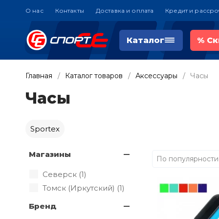
О нас
Контакты
Доставка и оплата
Кредит и рассро
Каталог
%
Ск
Главная
Каталог товаров
Аксессуары
Часы
Часы
Sportex
Магазины
По популярности
Северск (
1
)
Томск (Иркутский) (
1
)
Бренд