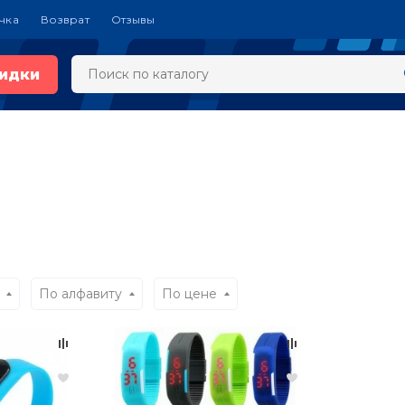
чка
Возврат
Отзывы
идки
По алфавиту
По цене