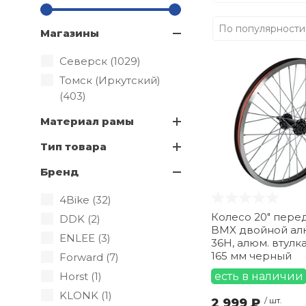
По популярности
Магазины
Северск (
1029
)
Томск (Иркутский)
(
403
)
Материал рамы
Тип товара
Бренд
4Bike (
32
)
Колесо 20" пере
DDK (
2
)
BMX двойной ал
ENLEE (
3
)
36H, алюм. втулка,
165 мм черный
Forward (
7
)
Horst (
1
)
есть в наличии
KLONK (
1
)
2 999 ₽
/ шт.