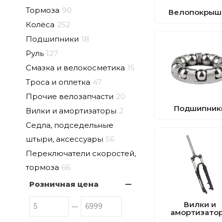
Тормоза
90
Велопокрыш
Колёса
252
Подшипники
18
Руль
127
Смазка и велокосметика
15
Троса и оплетка
47
Прочие велозапчасти
20
Подшипник
Вилки и амортизаторы
2
Седла, подседельные
штыри, аксессуары
56
Переключатели скоростей,
тормоза
66
Розничная цена
Вилки и
амортизато