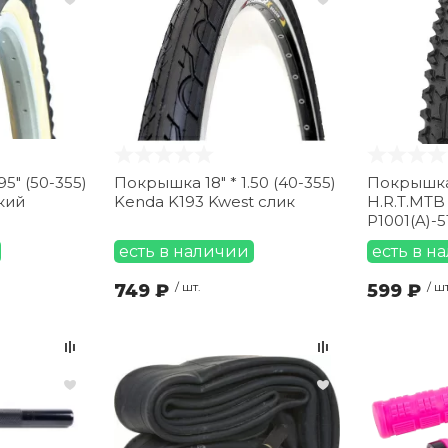
95" (50-355)
Покрышка 18" * 1.50 (40-355)
Покрышка 1
кий
Kenda K193 Kwest слик
H.R.T.MTB
P1001(A)-5
есть в наличии
есть в н
749 ₽
/ шт.
599 ₽
/ шт