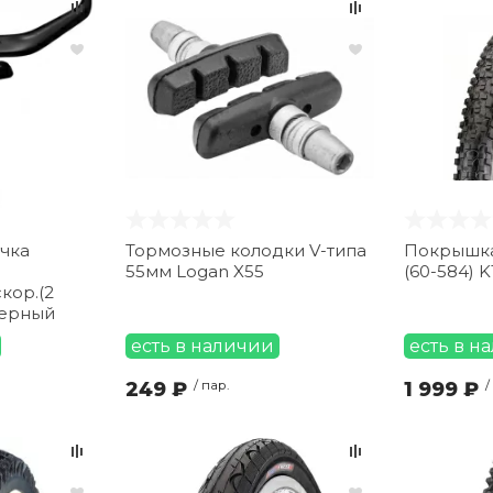
чка
Тормозные колодки V-типа
Покрышка 
55мм Logan X55
(60-584) 
кор.(2
 черный
есть в наличии
есть в н
249 ₽
/ пар.
1 999 ₽
/