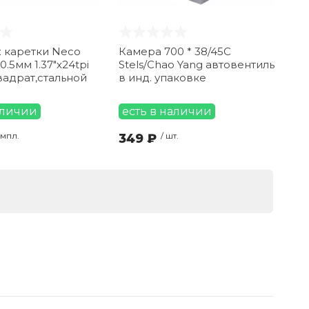
 каретки Neco
Камера 700 * 38/45C
0.5мм 1.37"х24tpi
Stels/Chao Yang автовентиль
вадрат,стальной
в инд. упаковке
аличии
есть в наличии
омпл.
349 ₽
/ шт.