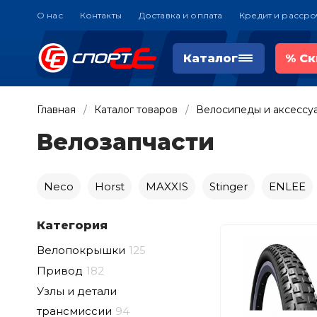
О нас
Контакты
Доставка и оплата
Кредит и рассро
Каталог
%
Ск
Главная
Каталог товаров
Велосипеды и аксессу
Велозапчасти
Neco
Horst
MAXXIS
Stinger
ENLEE
Категория
Велопокрышки
125
Привод
182
Узлы и детали
трансмиссии
94