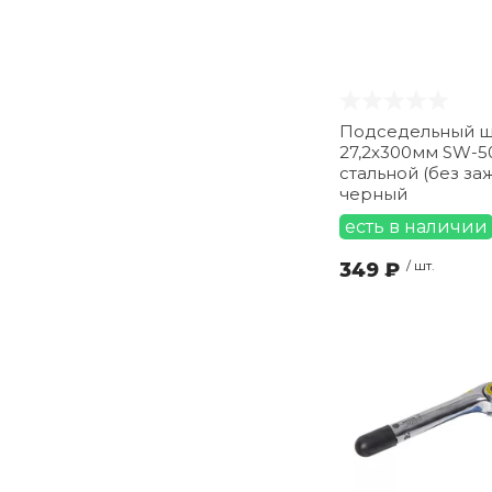
Подседельный 
27,2x300мм SW-5
стальной (без за
черный
есть в наличии
349 ₽
/ шт.