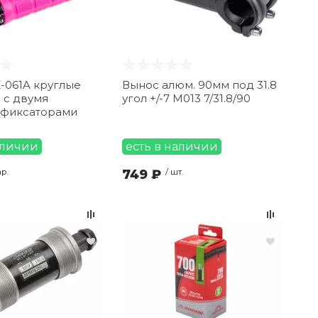
-061A круглые
Вынос алюм. 90мм под 31.8
 с двумя
угол +/-7 M013 7/31.8/90
 фиксаторами
аличии
есть в наличии
ар.
749 ₽
/ шт.