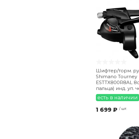
Шифтер/торм. ру
Shimano Tourney
ESTTX800R8AL 8с
пальца) инд. уп.
есть в наличии
1 699 ₽
/ шт.