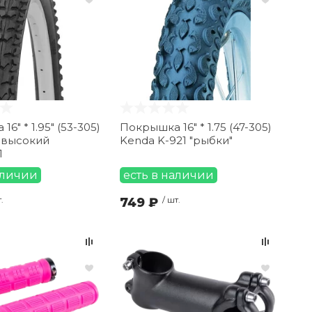
6" * 1.95" (53-305)
Покрышка 16" * 1.75 (47-305)
 высокий
Kenda K-921 "рыбки"
1
аличии
есть в наличии
.
749 ₽
/ шт.