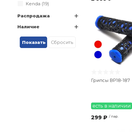
Kenda (
19
)
Kenli (
16
)
Распродажа
M-Wave (
6
)
Наличие
MAXXIS (
16
)
Michelin (
1
)
Mitas (
1
)
Neco (
3
)
STG (
69
)
Shimano (
15
)
Stels (
19
)
Грипсы ВР18-187
Stinger (
1
)
TechTeam (
3
)
Ventura (
2
)
есть в наличии
Wanda (
16
)
299 ₽
/ пар.