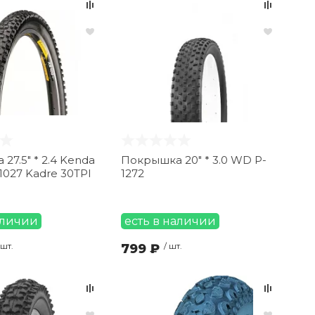
27.5" * 2.4 Kenda
Покрышка 20" * 3.0 WD P-
K1027 Kadre 30TPI
1272
аличии
есть в наличии
 шт.
799 ₽
/ шт.