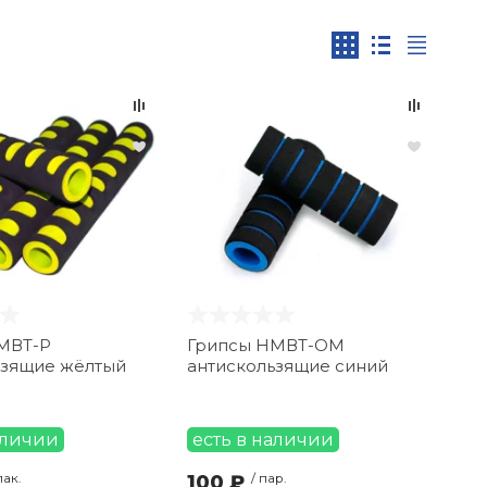
МВТ-Р
Грипсы НМВТ-OM
ьзящие жёлтый
антискользящие синий
аличии
есть в наличии
пак.
100 ₽
/ пар.