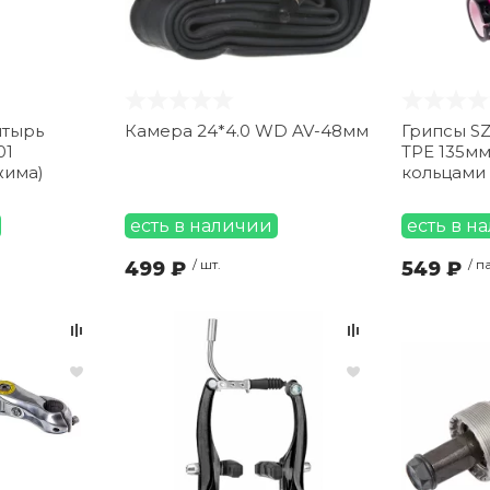
штырь
Камера 24*4.0 WD AV-48мм
Грипсы SZ
01
TPE 135мм
жима)
кольцами
есть в наличии
есть в н
499 ₽
/ шт.
549 ₽
/ п