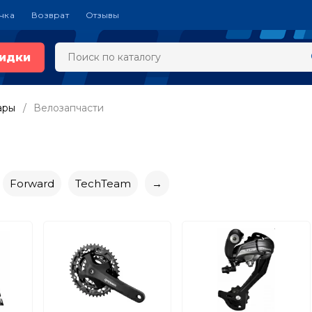
чка
Возврат
Отзывы
идки
ары
Велозапчасти
Forward
TechTeam
→