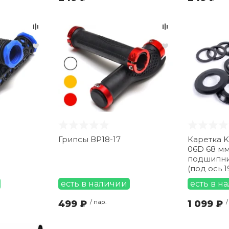
Грипсы ВР18-17
Каретка Ke
06D 68 мм
подшипни
(под ось 
есть в наличии
есть в н
499 ₽
/ пар.
1 099 ₽
/