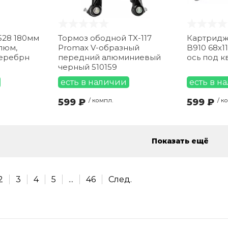
528 180мм
Тормоз ободной TX-117
Картридж
люм,
Promax V-образный
B910 68х11
серебрн
передний алюминиевый
ось под к
черный 510159
есть в наличии
есть в н
599 ₽
/ компл.
599 ₽
/ к
Показать ещё
2
3
4
5
...
46
След.