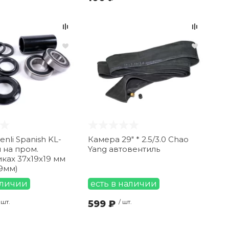
nli Spanish KL-
Камера 29" * 2.5/3.0 Chao
 на пром.
Yang автовентиль
ках 37x19x19 мм
19мм)
аличии
есть в наличии
 шт.
599 ₽
/ шт.