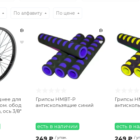
По алфавиту
По цене
днее для
Грипсы НМВТ-Р
Грипсы Н
юм. обод
антискользящие синий
антискол
 ось 3/8"
есть в наличии
есть в н
249 ₽
/ упак.
249 ₽
/ у