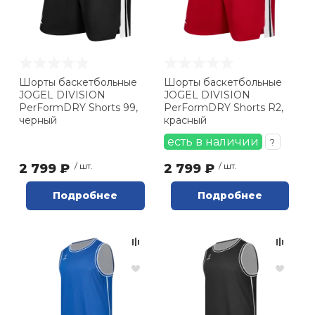
Ролики для п
Упоры для о
Шорты баскетбольные
Шорты баскетбольные
JOGEL DIVISION
JOGEL DIVISION
PerFormDRY Shorts 99,
PerFormDRY Shorts R2,
Утяжелители
черный
красный
есть в наличии
?
Эспандеры и 
2 799 ₽
/ шт.
2 799 ₽
/ шт.
Подробнее
Подробнее
Аксессуары д
йоги
Медболы
Пояса тяжело